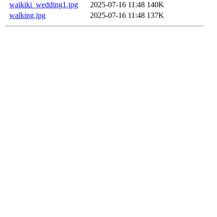
waikiki_wedding1.jpg
2025-07-16 11:48
140K
walking.jpg
2025-07-16 11:48
137K